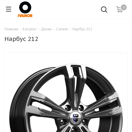
0
Главная
-
Каталог
-
Диски
-
Carwel
-
Нарбус 212
Нарбус 212