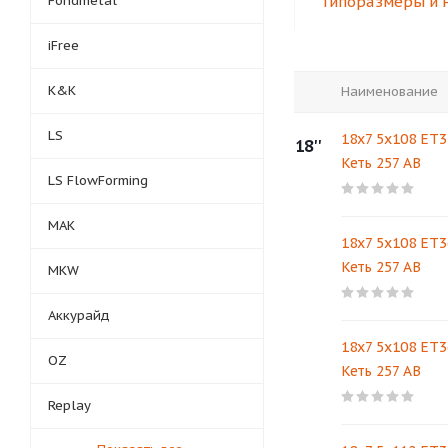
Fondmetal
Типоразмеры и 
iFree
K&K
Наименование
LS
18x7 5x108 ET3
18''
Кеть 257 AB
LS FlowForming
MAK
18x7 5x108 ET3
Кеть 257 AB
MKW
Аккурайд
18x7 5x108 ET3
OZ
Кеть 257 AB
Replay