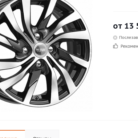
от
13 
Послезав
Рекоме