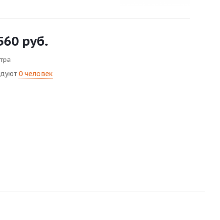
560
руб.
тра
ндуют
0 человек