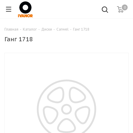
0
Главная
-
Каталог
-
Диски
-
Carwel
-
Ганг 1718
Ганг 1718