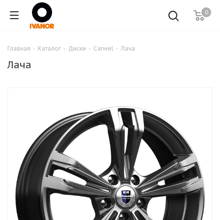
0
Главная
-
Каталог
-
Диски
-
Carwel
-
Лача
Лача