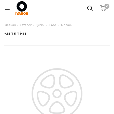
0
Главная
-
Каталог
-
Диски
-
iFree
-
Зиплайн
Зиплайн