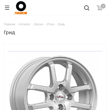
0
Главная
-
Каталог
-
Диски
-
iFree
-
Грид
Грид