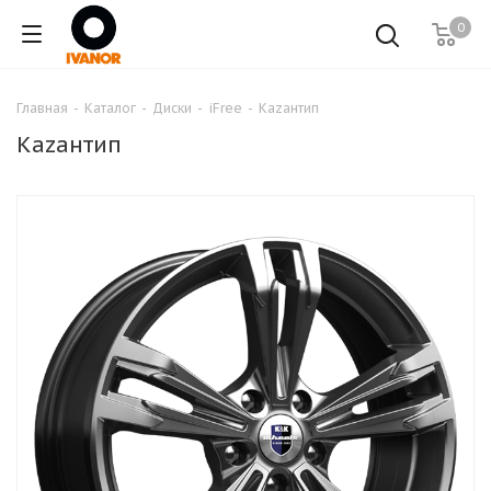
0
Главная
-
Каталог
-
Диски
-
iFree
-
Кazaнтип
Кazaнтип