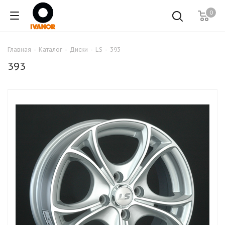
0
Главная
-
Каталог
-
Диски
-
LS
-
393
393