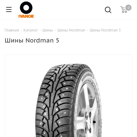
0
Главная
-
Каталог
-
Шины
-
Шины Nordman
-
Шины Nordman 5
Шины Nordman 5