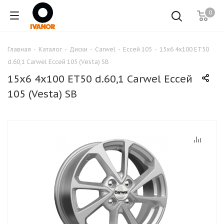
0
Главная
-
Каталог
-
Диски
-
Carwel
-
Ессей 105
-
15x6 4x100 ET50
d.60,1 Carwel Ессей 105 (Vesta) SB
15x6 4x100 ET50 d.60,1 Carwel Ессей
105 (Vesta) SB