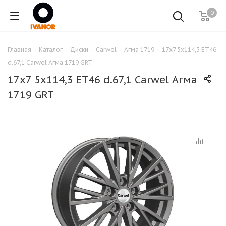
0
Главная
-
Каталог
-
Диски
-
Carwel
-
Агма 1719
-
17x7 5x114,3 ET46
d.67,1 Carwel Агма 1719 GRT
17x7 5x114,3 ET46 d.67,1 Carwel Агма
1719 GRT