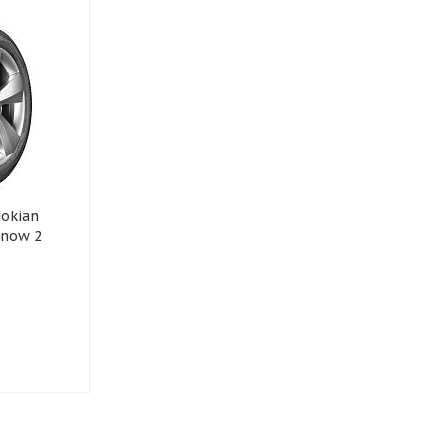
АКЦИЯ
АКЦИЯ
155/65R14 Gislaved NF200
155/65R14 Ikon (Nokian
75T
Больше 20
Больше 20
6 150
руб.
6 870
руб.