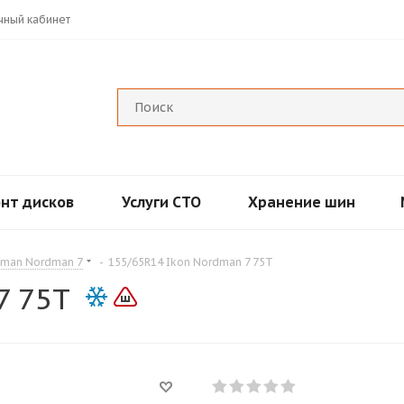
чный кабинет
нт дисков
Услуги СТО
Хранение шин
dman Nordman 7
-
155/65R14 Ikon Nordman 7 75T
7 75T