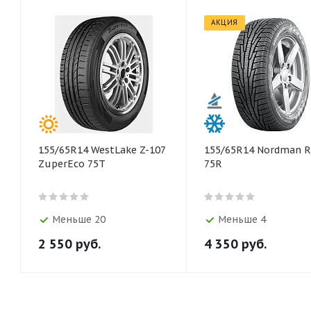
АКЦИЯ
155/65R14 WestLake Z-107
155/65R14 Nordman RS2
ZuperEco 75T
75R
Меньше 20
Меньше 4
2 550
руб.
4 350
руб.