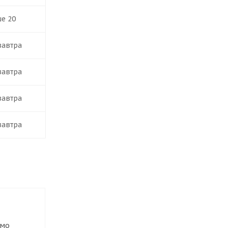
ше 20
завтра
завтра
завтра
завтра
имо