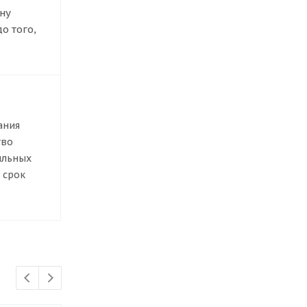
ну
о того,
ания
тво
ильных
 срок